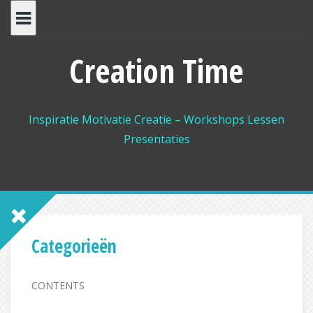
Spring
naar
inhoud
Creation Time
Inspiratie Motivatie Creatie – Workshops Lessen
Presentaties
Categorieën
CONTENTS