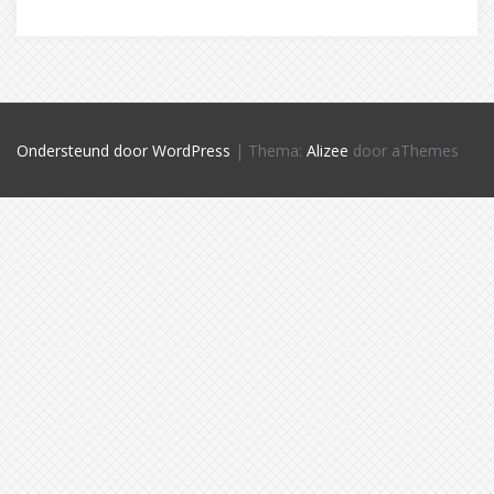
Ondersteund door WordPress
|
Thema:
Alizee
door aThemes